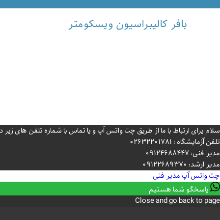
بافر کالیبراسیون ویسکومتر
سلام یرای ارتباط با ما از طریق چت واتس آپ و یا تماس با شماره تلفن های زی
تلفن آزمایشگاه : 02632201781
مدیر فنی: 09124688447
مدیر ارشد: 09122689370
چت واتس آپ
مدیر فنی
پاسخگو شما هستیم
Close and go back to page